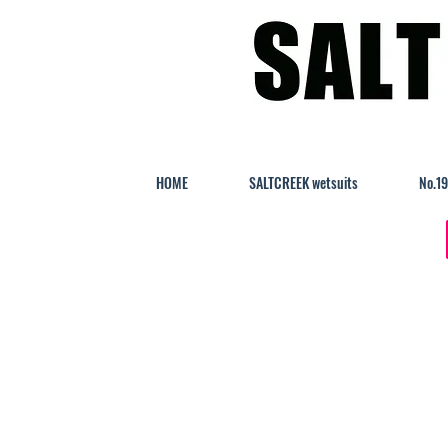
HOME
SALTCREEK wetsuits
No.1