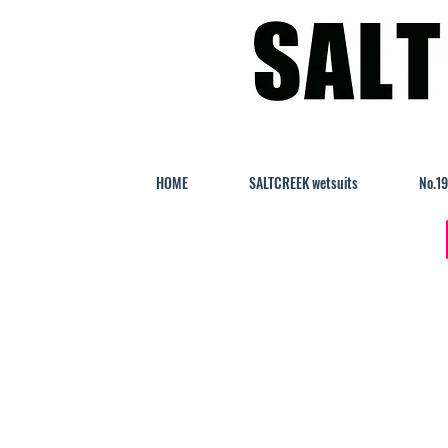
HOME
SALTCREEK wetsuits
No.1